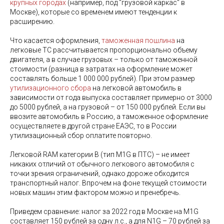
крупных городах
(например, под "грузовой каркас" в
Москве), которые со временем имеют тенденции к
расширению.
Что касается оформления,
таможенная пошлина
на
легковые ТС рассчитывается пропорционально объему
двигателя, а в случае грузовых – только от таможенной
стоимости (разница в затратах на оформление может
составлять больше 1 000 000 рублей). При этом размер
утилизационного сбора
на легковой автомобиль в
зависимости от года выпуска составляет примерно от 3000
до 5000 рублей, а на грузовой – от 150 000 рублей. Если вы
ввозите автомобиль в Россию, а таможенное оформление
осуществляете в другой стране ЕАЭС, то в России
утилизационный сбор оплатите повторно.
Легковой RAM категории B (тип M1G в ПТС) – не имеет
никаких отличий от обычного легкового автомобиля с
точки зрения ограничений, однако дороже обходится
транспортный налог. Впрочем на фоне текущей стоимости
новых машин этим фактором можно и пренебречь.
Приведем сравнение: налог за 2022 год в Москве на M1G
составляет 150 рублей за одну л.с., а для N1G – 70 рублей за