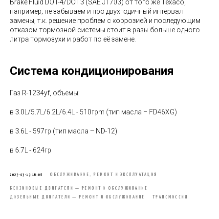
Brake Fluid DOT-4/DOT3 (SAE J1703) от того же Texaco,
например; не забываем и про двухгодичный интервал
замены, т.к. решение проблем с коррозией и последующим
отказом тормозной системы стоит в разы больше одного
литра тормозухи и работ по её замене.
Система кондиционирования
Газ R-1234yf, объемы:
в 3.0L/5.7L/6.2L/6.4L - 510грm (тип масла – FD46XG)
в 3.6L - 597гр (тип масла – ND-12)
в 6.7L - 624гр
ОБСЛУЖИВАНИЕ, РЕМОНТ И ЭКСПЛУАТАЦИЯ
2023-03-19 16:06
БЕНЗИНОВЫЕ ДВИГАТЕЛИ — РЕМОНТ И ОБСЛУЖИВАНИЕ
ДИЗЕЛЬНЫЕ ДВИГАТЕЛИ — РЕМОНТ И ОБСЛУЖИВАНИЕ
ТРАНСМИССИЯ