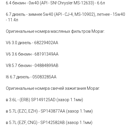
6.4 бензин - 0w40 (API - SN! Chrysler MS-12633) - 6.6л
6.7 дизель - зимнее 5w40 (API - CJ-4, MS-10902), летнее - 15w40
- 11.4л
Оригинальные номера масляных фильтров Mopar:
V6 3.0 дизель - 68229402AA
V6 3.6 бензин - 68191349AA
V8 5.7 бензин - 04884899AB
I6 6.7 дизель - 05083285AA
Оригинальные номера свечей зажигания Mopar:
в 3.6L - (ERB) SP149125AD (зазор 1.1мм)
в 5.7L (EZC, EZH) - SP143877AA (зазор 1.1мм)
в 5.7L (EZF, CNG) - SP142582AB (зазор 1.1мм)