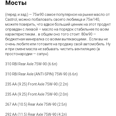
Мосты
(перед. и зад.) — 75w90 самое популярное на рынке масло от
Castrol, можно побаловать своего любимца и 75w140,
можете поверить, что вдвое больший ценник на этот продукт
оправдан с лихвой — масло на порядок стабильнее по всем
характеристикам... в общем оно того стоит. 80w90 —
бюджетная минералка со всеми вытекающими... Если вы не
очень любите или готовите на продажу свой автомобиль. Ну
и при смене масла не забывать чистить вентиляцию (в
простонародии — сапун).
310 RBI Rear Axle 75W-90 (6.6л)
310 RBI Rear Axle (ANTI-SPIN) 75W-90 (6.6л)
235 AA (9.25) Front Axle 75W-90 (2.2л)
235 AA (9.25) Front Axle 75W-90 (2.0л)
267 AA (10.5) Rear Axle 75W-90 (2.5л)
292 AA (11.5) Rear Axle 75W-90 (4.2л)