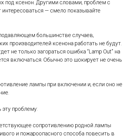
х под ксенон. Другими словами, проблем с
ут интересоваться — смело показывайте
в подавляющем большинстве случаев,
их производителей ксенона работать не будут.
удет не только загораться ошибка “Lamp Out” на
ется включаться. Обычно это шокирует не очень
ротивление лампы при включении и, если оно не
ние.
 эту проблему:
тветствующее сопротивлению родной лампы
асивого и пожароопасного способа повесить в