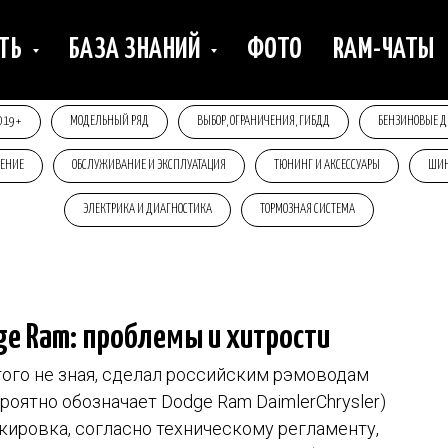
ИТЬ
БАЗА ЗНАНИЙ
ФОТО
RAM-ЧАТЫ
019+
МОДЕЛЬНЫЙ РЯД
ВЫБОР, ОГРАНИЧЕНИЯ, ГИБДД
БЕНЗИНОВЫЕ Д
ЩЕНИЕ
ОБСЛУЖИВАНИЕ И ЭКСПЛУАТАЦИЯ
ТЮНИНГ И АКСЕССУАРЫ
ШИН
ЭЛЕКТРИКА И ДИАГНОСТИКА
ТОРМОЗНАЯ СИСТЕМА
ge Ram: проблемы и хитрости
 того не зная, сделал российским рэмоводам
роятно обозначает Dodge Ram DaimlerChrysler)
ркировка, согласно техническому регламенту,