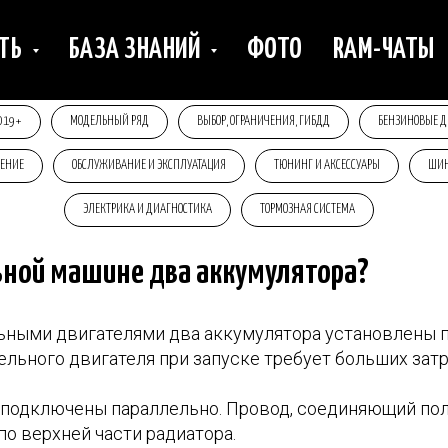
ИТЬ
БАЗА ЗНАНИЙ
ФОТО
RAM-ЧАТЫ
019+
МОДЕЛЬНЫЙ РЯД
ВЫБОР, ОГРАНИЧЕНИЯ, ГИБДД
БЕНЗИНОВЫЕ Д
ЩЕНИЕ
ОБСЛУЖИВАНИЕ И ЭКСПЛУАТАЦИЯ
ТЮНИНГ И АКСЕССУАРЫ
ШИН
ЭЛЕКТРИКА И ДИАГНОСТИКА
ТОРМОЗНАЯ СИСТЕМА
ьной машине два аккумулятора?
ьными двигателями два аккумулятора установлены п
ельного двигателя при запуске требует больших затр
 подключены параллельно. Провод, соединяющий п
по верхней части радиатора.