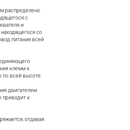
ии распределено
одящегося с
евателя и
 находящегося со
овод питания всей
оединяющего
ния клемм к
 по всей высоте.
ия двигателем.
о приводит к
ряжается, отдавая