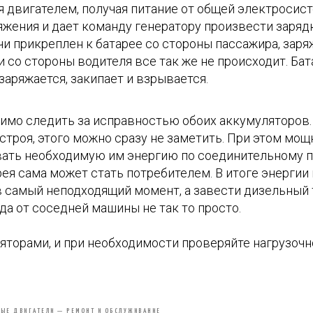
я двигателем, получая питание от общей электросис
жения и дает команду генератору произвести зарядк
учи прикреплен к батарее со стороны пассажира, зар
и со стороны водителя все так же не происходит. Ба
аряжается, закипает и взрывается.
мо следить за исправностью обоих аккумуляторов. 
строя, этого можно сразу не заметить. При этом мо
вать необходимую им энергию по соединительному п
ея сама может стать потребителем. В итоге энергии 
в самый неподходящий момент, а завести дизельный 
а от соседней машины не так то просто.
яторами, и при необходимости проверяйте нагрузочн
ЫЕ ДВИГАТЕЛИ — РЕМОНТ И ОБСЛУЖИВАНИЕ