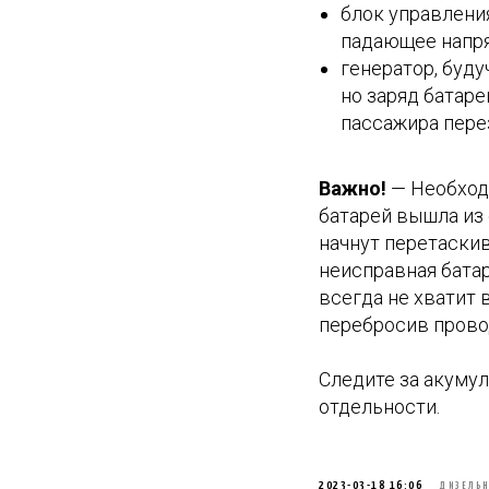
блок управлени
падающее напря
генератор, буд
но заряд батаре
пассажира перез
Важно!
— Необходи
батарей вышла из 
начнут перетаски
неисправная батар
всегда не хватит 
перебросив провод
Следите за акумул
отдельности.
2023-03-18 16:06
ДИЗЕЛЬН